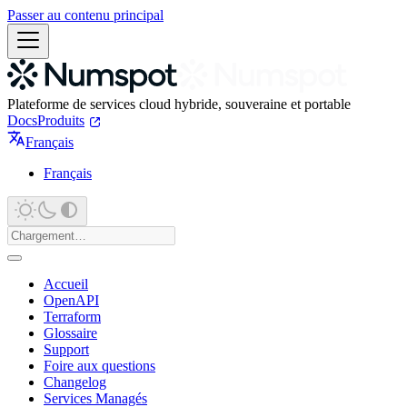
Passer au contenu principal
Plateforme de services cloud hybride, souveraine et portable
Docs
Produits
Français
Français
Accueil
OpenAPI
Terraform
Glossaire
Support
Foire aux questions
Changelog
Services Managés