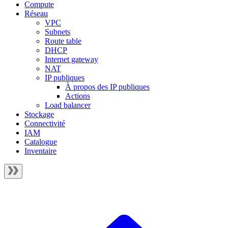
Compute
Réseau
VPC
Subnets
Route table
DHCP
Internet gateway
NAT
IP publiques
À propos des IP publiques
Actions
Load balancer
Stockage
Connectivité
IAM
Catalogue
Inventaire