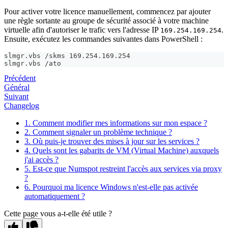
Pour activer votre licence manuellement, commencez par ajouter
une règle sortante au groupe de sécurité associé à votre machine
virtuelle afin d'autoriser le trafic vers l'adresse IP
.
169.254.169.254
Ensuite, exécutez les commandes suivantes dans PowerShell :
slmgr.vbs /skms 169.254.169.254
slmgr.vbs /ato
Précédent
Général
Suivant
Changelog
1. Comment modifier mes informations sur mon espace ?
2. Comment signaler un problème technique ?
3. Où puis-je trouver des mises à jour sur les services ?
4. Quels sont les gabarits de VM (Virtual Machine) auxquels
j'ai accès ?
5. Est-ce que Numspot restreint l'accès aux services via proxy
?
6. Pourquoi ma licence Windows n'est-elle pas activée
automatiquement ?
Cette page vous a-t-elle été utile ?