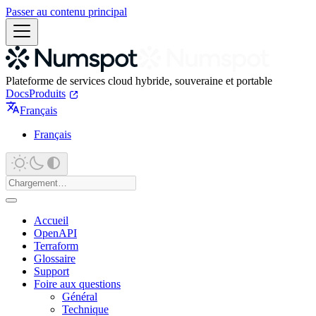
Passer au contenu principal
Plateforme de services cloud hybride, souveraine et portable
Docs
Produits
Français
Français
Accueil
OpenAPI
Terraform
Glossaire
Support
Foire aux questions
Général
Technique