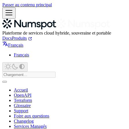
Passer au contenu principal
Plateforme de services cloud hybride, souveraine et portable
Docs
Produits
Français
Français
Accueil
OpenAPI
Terraform
Glossaire
Support
Foire aux questions
Changelog
Services Managés