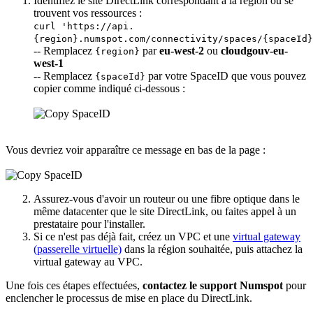
Identifiez le site DirectLink correspondant à la région où se
trouvent vos ressources :
curl 'https://api.
{region}.numspot.com/connectivity/spaces/{spaceId}
-- Remplacez
par
eu-west-2
ou
cloudgouv-eu-
{region}
west-1
-- Remplacez
par votre SpaceID que vous pouvez
{spaceId}
copier comme indiqué ci-dessous :
Vous devriez voir apparaître ce message en bas de la page :
Assurez-vous d'avoir un routeur ou une fibre optique dans le
même datacenter que le site DirectLink, ou faites appel à un
prestataire pour l'installer.
Si ce n'est pas déjà fait, créez un VPC et une
virtual gateway
(passerelle virtuelle)
dans la région souhaitée, puis attachez la
virtual gateway au VPC.
Une fois ces étapes effectuées,
contactez le support Numspot
pour
enclencher le processus de mise en place du DirectLink.