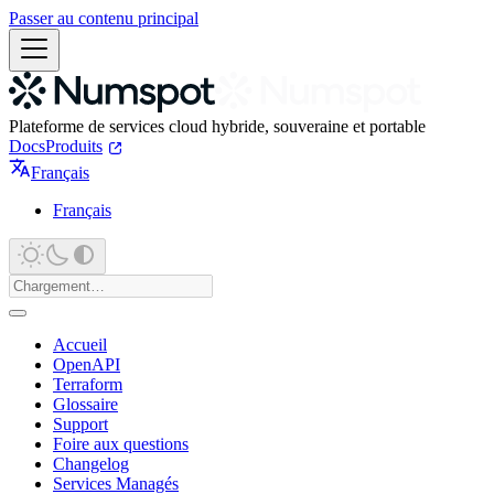
Passer au contenu principal
Plateforme de services cloud hybride, souveraine et portable
Docs
Produits
Français
Français
Accueil
OpenAPI
Terraform
Glossaire
Support
Foire aux questions
Changelog
Services Managés