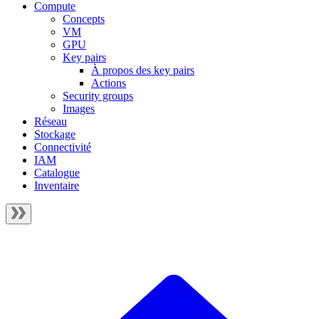
Compute
Concepts
VM
GPU
Key pairs
À propos des key pairs
Actions
Security groups
Images
Réseau
Stockage
Connectivité
IAM
Catalogue
Inventaire